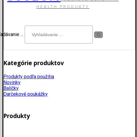
HEALTH PRODUKTY
adávanie ...
Kategórie produktov
Produkty podľa použitia
Novinky
Balíčky
Darčekové poukážky
Produkty