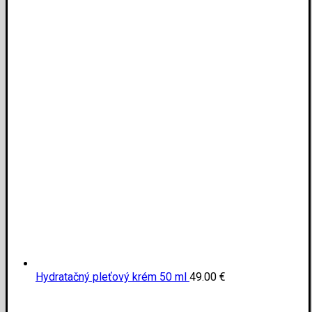
Hydratačný pleťový krém 50 ml
49.00
€