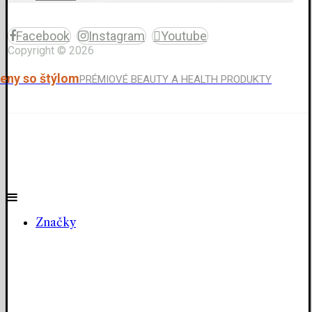
Facebook
Instagram
Youtube
Copyright © 2026
eny so štýlom
PRÉMIOVÉ BEAUTY A HEALTH PRODUKTY
Značky