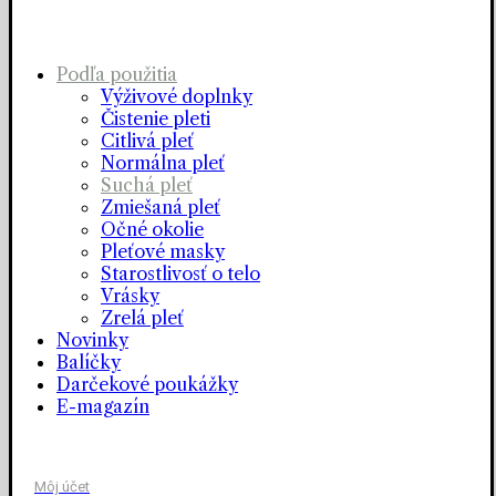
Podľa použitia
Výživové doplnky
Čistenie pleti
Citlivá pleť
Normálna pleť
Suchá pleť
Zmiešaná pleť
Očné okolie
Pleťové masky
Starostlivosť o telo
Vrásky
Zrelá pleť
Novinky
Balíčky
Darčekové poukážky
E-magazín
Môj účet