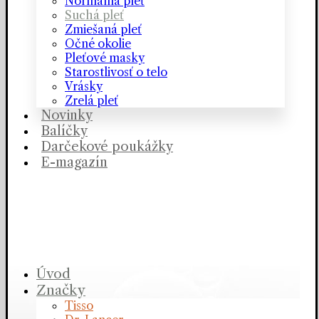
Normálna pleť
Suchá pleť
Zmiešaná pleť
Očné okolie
Pleťové masky
Starostlivosť o telo
Vrásky
Zrelá pleť
Novinky
Balíčky
Darčekové poukážky
E-magazín
Úvod
Značky
Tisso