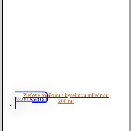
Pleťové tonikum s kyselinou mliečnou
32.00
€
Sold Out
200 ml