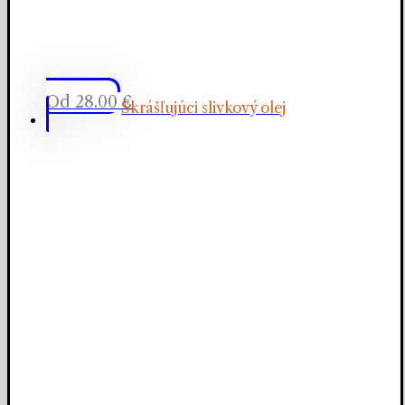
Od
28.00
€
Skrášľujúci slivkový olej