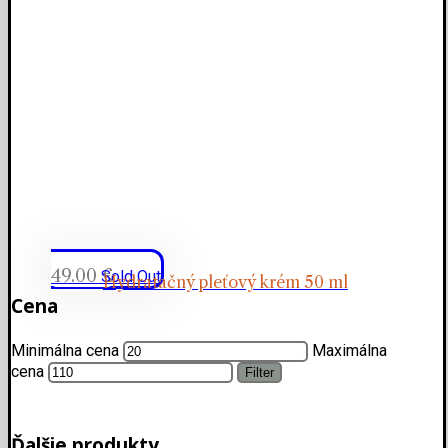
49.00
€
Sold Out
Hydratačný pleťový krém 50 ml
Cena
Minimálna cena
Maximálna
cena
Filter
Ďalšie produkty