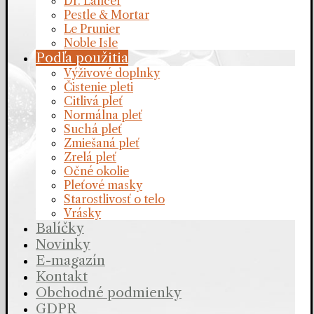
Dr. Lancer
Pestle & Mortar
Le Prunier
Noble Isle
Podľa použitia
Výživové doplnky
Čistenie pleti
Citlivá pleť
Normálna pleť
Suchá pleť
Zmiešaná pleť
Zrelá pleť
Očné okolie
Pleťové masky
Starostlivosť o telo
Vrásky
Balíčky
Novinky
E-magazín
Kontakt
Obchodné podmienky
GDPR