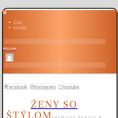
Úvod
Kontakt
Môj účet
Facebook
Instagram
Youtube
ŽENY SO
ŠTÝLOM
PRÉMIOVÉ BEAUTY A