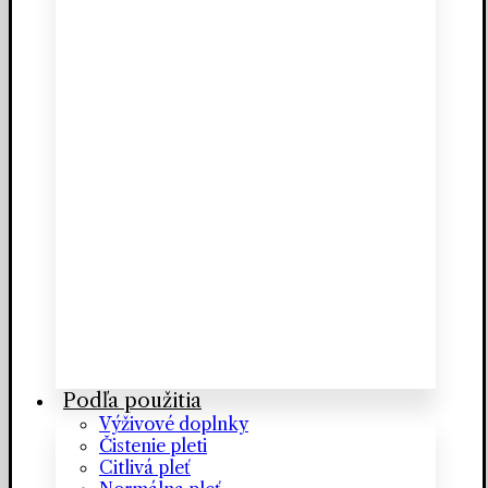
Podľa použitia
Výživové doplnky
Čistenie pleti
Citlivá pleť