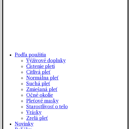
Podľa použitia
Výživové doplnky
Čistenie pleti
Citlivá pleť
Normálna pleť
Suchá pleť
Zmiešaná pleť
Očné okolie
Pleťové masky
Starostlivosť o telo
Vrásky
Zrelá pleť
Novinky