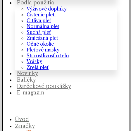
Podľa použitia
Výživové doplnky
Čistenie pleti
Citlivá pleť
Normálna pleť
Suchá pleť
Zmiešaná pleť
Očné okolie
Pleťové masky
Starostlivosť o telo
Vrásky
Zrelá pleť
Novinky
Balíčky
Darčekové poukážky
E-magazín
Úvod
Značky