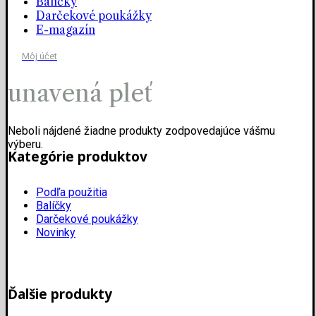
Balíčky
Darčekové poukážky
E-magazín
Môj účet
unavená pleť
Neboli nájdené žiadne produkty zodpovedajúce vášmu
výberu.
Kategórie produktov
Podľa použitia
Balíčky
Darčekové poukážky
Novinky
Ďalšie produkty