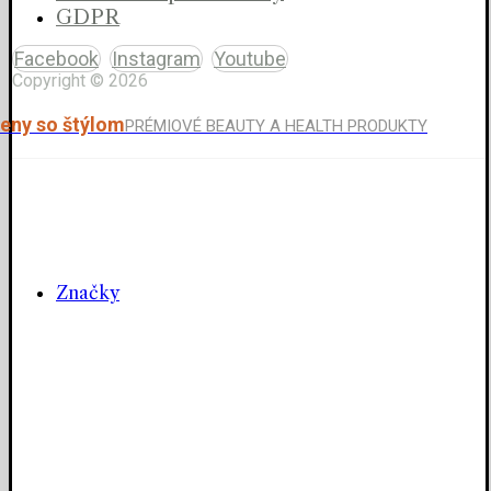
GDPR
Facebook
Instagram
Youtube
Copyright © 2026
eny so štýlom
PRÉMIOVÉ BEAUTY A HEALTH PRODUKTY
Značky