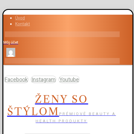
Úvod
Kontakt
Môj účet
Facebook
Instagram
Youtube
ŽENY SO
ŠTÝLOM
PRÉMIOVÉ BEAUTY A
HEALTH PRODUKTY