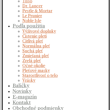
Tisso
Dr. Lancer
Pestle & Mortar
Le Prunier
Noble Isle
Podľa použitia
Výživové doplnky
Čistenie pleti
Citlivá pleť
Normálna pleť
Suchá pleť
Zmiešaná pleť
Zrelá pleť
Očné okolie
Pleťové masky
Starostlivosť o telo
Vrásky
Balíčky
Novinky
E-magazín
Kontakt
Obchodné podmienky