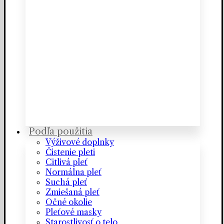
Podľa použitia
Výživové doplnky
Čistenie pleti
Citlivá pleť
Normálna pleť
Suchá pleť
Zmiešaná pleť
Očné okolie
Pleťové masky
Starostlivosť o telo