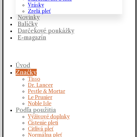
Vrásky
Zrelá pleť
Novinky
Balíčky
Darčekové poukážky
E-magazín
Úvod
Značky
Tisso
Dr. Lancer
Pestle & Mortar
Le Prunier
Noble Isle
Podľa použitia
Výživové doplnky
Čistenie pleti
Citlivá pleť
Normálna pleť