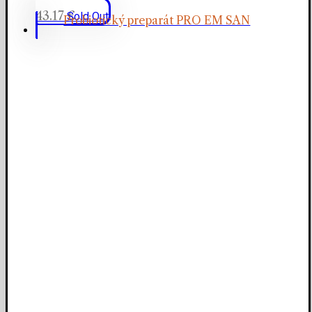
43.17
€
Sold Out
Probiotický preparát PRO EM SAN