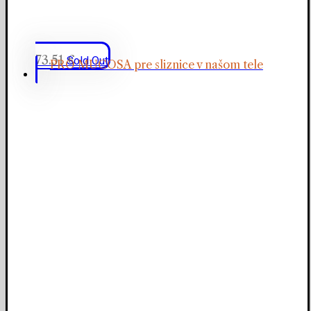
73.51
€
Sold Out
PRO MUCOSA pre sliznice v našom tele