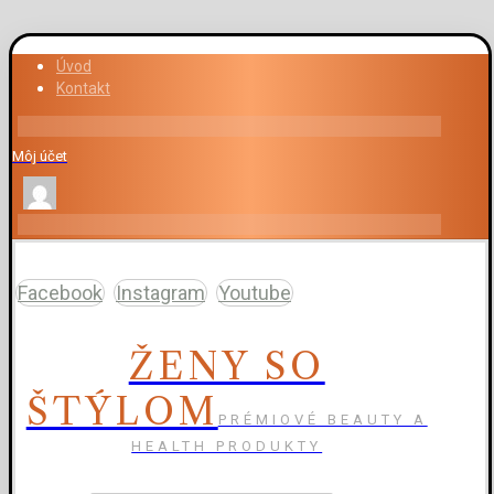
Úvod
Kontakt
Môj účet
Facebook
Instagram
Youtube
ŽENY SO
ŠTÝLOM
PRÉMIOVÉ BEAUTY A
HEALTH PRODUKTY