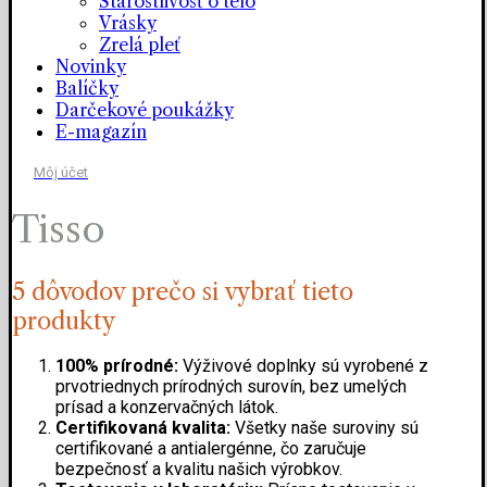
Starostlivosť o telo
Vrásky
Zrelá pleť
Novinky
Balíčky
Darčekové poukážky
E-magazín
Môj účet
Tisso
5 dôvodov prečo si vybrať tieto
produkty
100% prírodné:
Výživové doplnky sú vyrobené z
prvotriednych prírodných surovín, bez umelých
prísad a konzervačných látok.
Certifikovaná kvalita:
Všetky naše suroviny sú
certifikované a antialergénne, čo zaručuje
bezpečnosť a kvalitu našich výrobkov.