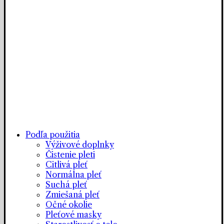
Podľa použitia
Výživové doplnky
Čistenie pleti
Citlivá pleť
Normálna pleť
Suchá pleť
Zmiešaná pleť
Očné okolie
Pleťové masky