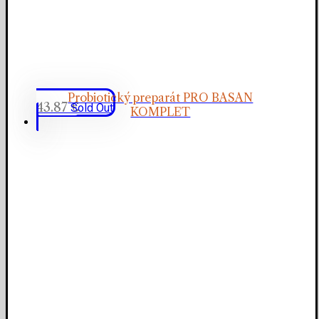
Probiotický preparát PRO BASAN
43.87
€
Sold Out
KOMPLET