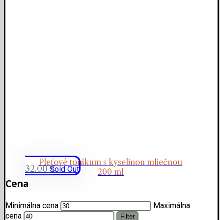
Pleťové tonikum s kyselinou mliečnou
32.00
€
Sold Out
200 ml
Cena
Minimálna cena
Maximálna
cena
Filter