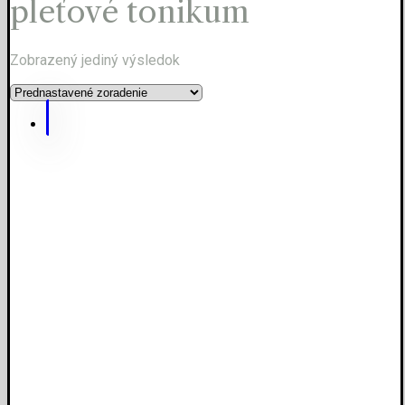
pleťové tonikum
Zobrazený jediný výsledok