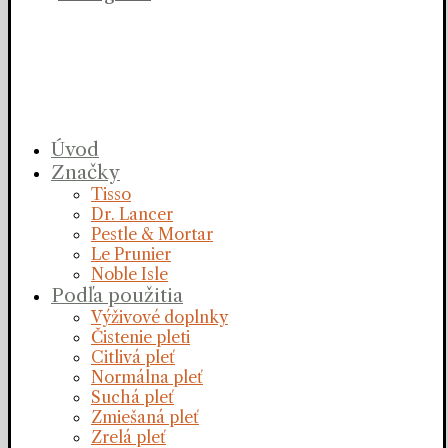
Úvod
Značky
Tisso
Dr. Lancer
Pestle & Mortar
Le Prunier
Noble Isle
Podľa použitia
Výživové doplnky
Čistenie pleti
Citlivá pleť
Normálna pleť
Suchá pleť
Zmiešaná pleť
Zrelá pleť