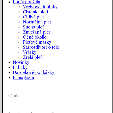
Podľa použitia
Výživové doplnky
Čistenie pleti
Citlivá pleť
Normálna pleť
Suchá pleť
Zmiešaná pleť
Očné okolie
Pleťové masky
Starostlivosť o telo
Vrásky
Zrelá pleť
Novinky
Balíčky
Darčekové poukážky
E-magazín
Môj účet