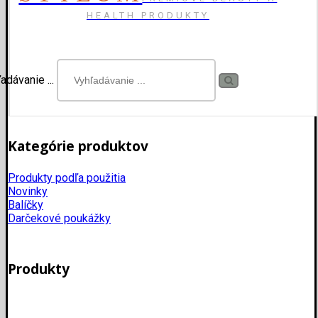
HEALTH PRODUKTY
adávanie ...
Kategórie produktov
Produkty podľa použitia
Novinky
Balíčky
Darčekové poukážky
Produkty