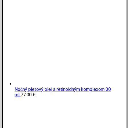
Nočný pleťový olej s retinoidným komplexom 30
ml
77.00
€