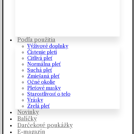
Podľa použitia
Výživové doplnky
Čistenie pleti
Citlivá pleť
Normálna pleť
Suchá pleť
Zmiešaná pleť
Očné okolie
Pleťové masky
Starostlivosť o telo
Vrásky
Zrelá pleť
Novinky
Balíčky
Darčekové poukážky
E-magazín