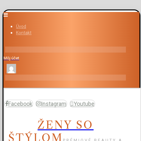
Úvod
Kontakt
Môj účet
Facebook
Instagram
Youtube
ŽENY SO
ŠTÝLOM
PRÉMIOVÉ BEAUTY A