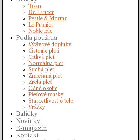
Tisso
Dr. Lancer
Pestle & Mortar
Le Prunier
Noble Isle
Podľa použitia
Výživové doplnky
Čistenie pleti
Citlivá pleť
Normálna pleť
Suchá pleť
Zmiešaná pleť
Zrelá pleť
Očné okolie
Pleťové masky
Starostlivosť o telo
Vrásky
Balíčky
Novinky
E-magazín
Kontakt