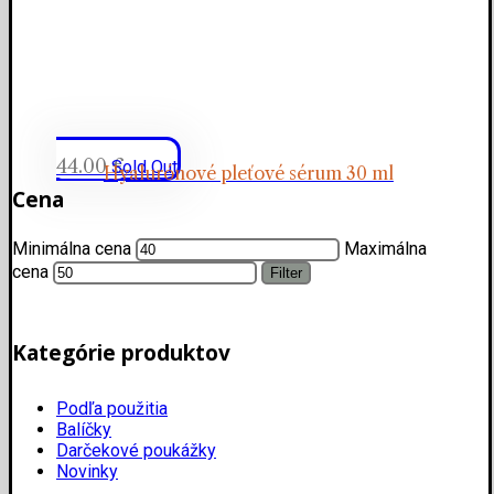
44.00
€
Sold Out
Hyalurónové pleťové sérum 30 ml
Cena
Minimálna cena
Maximálna
cena
Filter
Kategórie produktov
Podľa použitia
Balíčky
Darčekové poukážky
Novinky