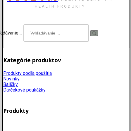
HEALTH PRODUKTY
adávanie ...
Kategórie produktov
Produkty podľa použitia
Novinky
Balíčky
Darčekové poukážky
Produkty