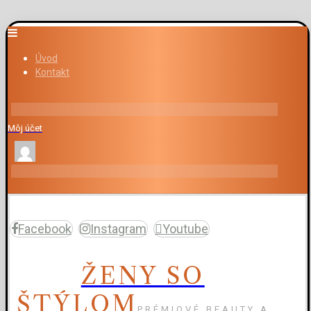
Úvod
Kontakt
Môj účet
Facebook
Instagram
Youtube
ŽENY SO
ŠTÝLOM
PRÉMIOVÉ BEAUTY A