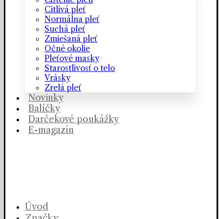
Citlivá pleť
Normálna pleť
Suchá pleť
Zmiešaná pleť
Očné okolie
Pleťové masky
Starostlivosť o telo
Vrásky
Zrelá pleť
Novinky
Balíčky
Darčekové poukážky
E-magazín
Úvod
Značky