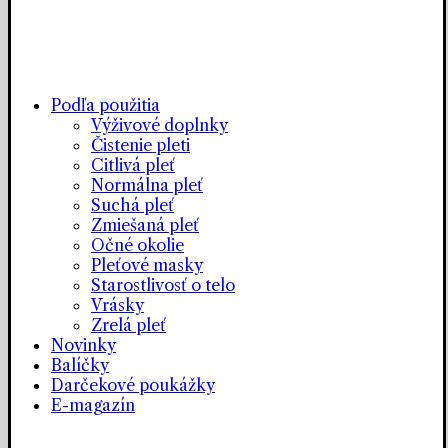
Podľa použitia
Výživové doplnky
Čistenie pleti
Citlivá pleť
Normálna pleť
Suchá pleť
Zmiešaná pleť
Očné okolie
Pleťové masky
Starostlivosť o telo
Vrásky
Zrelá pleť
Novinky
Balíčky
Darčekové poukážky
E-magazín