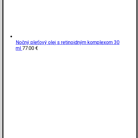
Nočný pleťový olej s retinoidným komplexom 30
ml
77.00
€