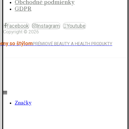
Obchodné podmienky
GDPR
Facebook
Instagram
Youtube
Copyright © 2026
eny so štýlom
PRÉMIOVÉ BEAUTY A HEALTH PRODUKTY
Značky